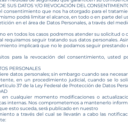
 DE SUS DATOS Y/O REVOCACIÓN DEL CONSENTIMIENT
 consentimiento que nos ha otorgado para el tratamien
ismo podrá limitar el alcance, en todo o en parte del us
etición en el área de Datos Personales, a través del med
o en todos los casos podremos atender su solicitud o co
gal requiramos seguir tratando sus datos personales. As
timiento implicará que no le podamos seguir prestando el 
itos para la revocación del consentimiento, usted p
ATOS PERSONALES
re datos personales; sin embargo cuando sea necesario
tente, en un procedimiento judicial, cuando se lo so
 artículo 37 de la Ley Federal de Protección de Datos Pers
DAD
 en cualquier momento modificaciones o actualizacion
íticas internas. Nos comprometemos a mantenerlo informa
 que esto suceda, será publicado en nuestro
miento a través del cual se llevarán a cabo las notific
te: