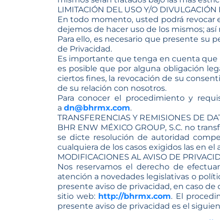
LIMITACIÓN DEL USO Y/O DIVULGACIÓN
En todo momento, usted podrá revocar el
dejemos de hacer uso de los mismos; así m
Para ello, es necesario que presente su p
de Privacidad.
Es importante que tenga en cuenta que n
es posible que por alguna obligación le
ciertos fines, la revocación de su consen
de su relación con nosotros.
Para conocer el procedimiento y requis
a
dn@bhrmx.com
.
TRANSFERENCIAS Y REMISIONES DE D
BHR ENW MÉXICO GROUP, S.C. no transfie
se dicte resolución de autoridad compe
cualquiera de los casos exigidos las en el
MODIFICACIONES AL AVISO DE PRIVACI
Nos reservamos el derecho de efectuar
atención a novedades legislativas o pol
presente aviso de privacidad, en caso de
sitio web:
http://bhrmx.com
. El procedi
presente aviso de privacidad es el siguien