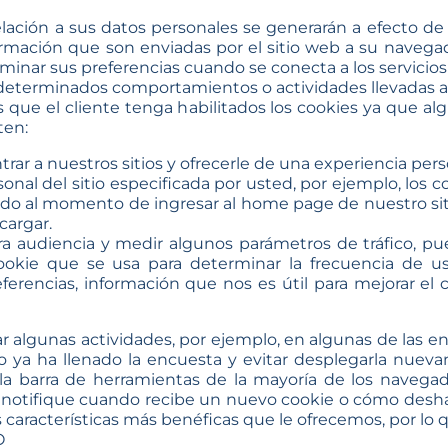
elación a sus datos personales se generarán a efecto de
rmación que son enviadas por el sitio web a su navegad
rminar sus preferencias cuando se conecta a los servicios
r determinados comportamientos o actividades llevadas a
 que el cliente tenga habilitados los cookies ya que al
ten:
r a nuestros sitios y ofrecerle de una experiencia pers
sonal del sitio especificada por usted, por ejemplo, los
do al momento de ingresar al home page de nuestro sit
cargar.
tra audiencia y medir algunos parámetros de tráfico, 
okie que se usa para determinar la frecuencia de uso 
eferencias, información que nos es útil para mejorar el 
ar algunas actividades, por ejemplo, en algunas de las 
ario ya ha llenado la encuesta y evitar desplegarla nue
a barra de herramientas de la mayoría de los navegado
notifique cuando recibe un nuevo cookie o cómo deshabi
s características más benéficas que le ofrecemos, por l
O