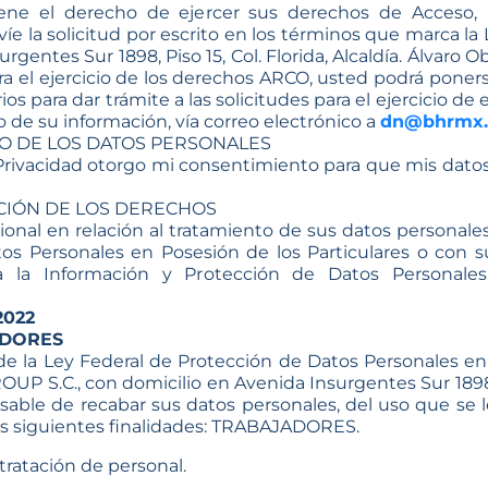
ene el derecho de ejercer sus derechos de Acceso, R
nvíe la solicitud por escrito en los términos que marca
gentes Sur 1898, Piso 15, Col. Florida, Alcaldía. Álvaro 
ra el ejercicio de los derechos ARCO, usted podrá pone
os para dar trámite a las solicitudes para el ejercicio d
 de su información, vía correo electrónico a
dn@bhrmx
O DE LOS DATOS PERSONALES
Privacidad otorgo mi consentimiento para que mis datos 
CIÓN DE LOS DERECHOS
ional en relación al tratamiento de sus datos personale
os Personales en Posesión de los Particulares o con su 
 la Información y Protección de Datos Personales
2022
ADORES
 de la Ley Federal de Protección de Datos Personales e
.C., con domicilio en Avenida Insurgentes Sur 1898, C
sable de recabar sus datos personales, del uso que se 
las siguientes finalidades: TRABAJADORES.
tratación de personal.