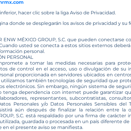
bhrmx.com
 inferior, hacer clic sobre la liga Aviso de Privacidad.
ágina donde se desplegarán los avisos de privacidad y su 
 BHR ENW MÉXICO GROUP, S.C. que pueden conectarse con
. Cuando usted se conecta a estos sitios externos deberá 
nformación personal.
ÓN PERSONAL
mete a tomar las medidas necesarias para proteger 
os de control en el acceso, uso o divulgación de su in
rsonal proporcionada en servidores ubicados en centro
ea, utilizamos también tecnologías de seguridad que pro
ios electrónicos. Sin embargo, ningún sistema de seguri
/o tenga dependencia con internet puede garantizar q
radores, representantes, subcontratistas, consultor
Datos Personales y/o Datos Personales Sensibles del T
stirá aún después de finalizar la relación entre la 
 S.C. está respaldado por una firma de carácter inte
 utilizada, guardada o procesada en un país diferente d
 en el presente aviso se manifiesta.