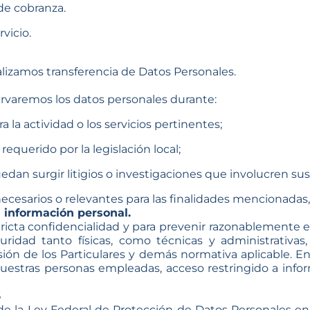
de cobranza.
vicio.
izamos transferencia de Datos Personales.
aremos los datos personales durante:
 la actividad o los servicios pertinentes;
equerido por la legislación local;
uedan surgir litigios o investigaciones que involucren su
ecesarios o relevantes para las finalidades mencionadas
 información personal.
ricta confidencialidad y para prevenir razonablemente e
dad tanto físicas, como técnicas y administrativas,
ón de los Particulares y demás normativa aplicable. En
nuestras personas empleadas, acceso restringido a info
S
 de la Ley Federal de Protección de Datos Personales e