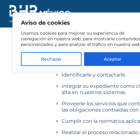
Aviso de Privacidad
Última modificación:
Abril de 2025.
Aviso de cookies
BHR ENW MÉXICO GROUP, S.C. está compr
profesionales, socios, proveedores y te
Usamos cookies para mejorar su experiencia de
Datos Personales en Posesión de los Pa
navegación en nuestra web, para mostrarle contenido
personalizados y para analizar el tráfico en nuestra web
Identidad del responsable
: BHR ENW MÉ
Domicilio del responsable
: Avenida Insu
Rechazar
Aceptar
Finalidades para el tratamiento de sus
Su información será utilizada principalmen
Identificarle y contactarle.
Integrar su expediente como cli
alta en nuestros sistemas.
Proveerle los servicios que con
las obligaciones contraídas con
Cumplir con la normativa aplica
Realizar el proceso relacionado 