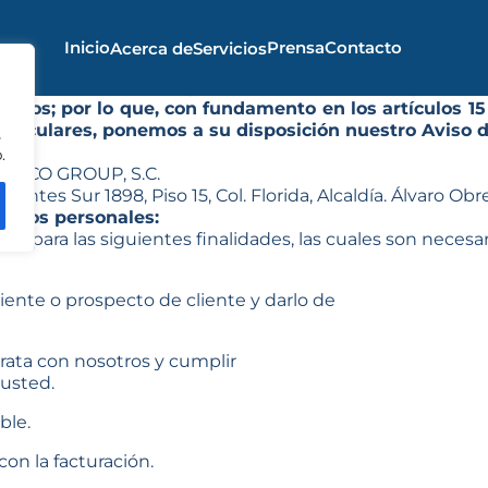
Inicio
Prensa
Contacto
Acerca de
Servicios
ometido con la protección de los datos personales 
rceros; por lo que, con fundamento en los artículos 15
rticulares, ponemos a su disposición nuestro Aviso d
s
.
XICO GROUP, S.C.
rgentes Sur 1898, Piso 15, Col. Florida, Alcaldía. Álvaro O
 datos personales:
te para las siguientes finalidades, las cuales son necesar
ente o prospecto de cliente y darlo de
trata con nosotros y cumplir
 usted.
ble.
con la facturación.