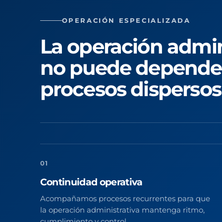
OPERACIÓN ESPECIALIZADA
La operación admin
no puede depende
procesos dispersos
01
Continuidad operativa
Acompañamos procesos recurrentes para que
la operación administrativa mantenga ritmo,
cumplimiento y control.