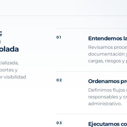
;
01
Entendemos la
n
rolada
Revisamos proces
documentación y 
cargas, riesgos y
ializada,
portes y
visibilidad
02
Ordenamos pro
Definimos flujos 
responsables y c
administrativo.
03
Ejecutamos co