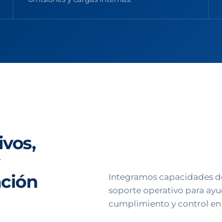
ivos,
ación
Integramos capacidades de 
soporte operativo para ay
cumplimiento y control en 