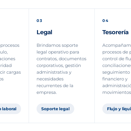
03
04
Legal
Tesorería
procesos
Brindamos soporte
Acompañam
ulo,
legal operativo para
procesos de 
aciones
contratos, documentos
control de flu
uridad
corporativos, gestión
conciliacione
cir cargas
administrativa y
seguimiento
os
necesidades
financiero y
recurrentes de la
administraci
empresa.
movimientos c
 laboral
Soporte legal
Flujo y liqu