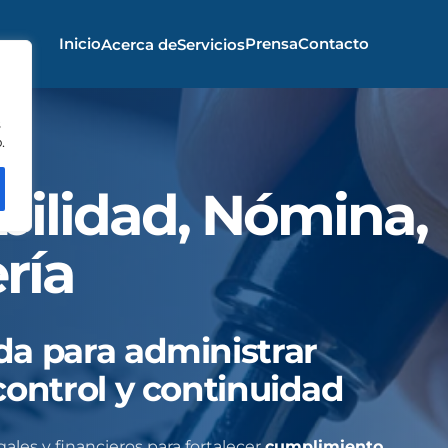
Inicio
Prensa
Contacto
Acerca de
Servicios
s
.
bilidad, Nómina,
ría
da para administrar
control y continuidad
ales y financieros para fortalecer
cumplimiento,