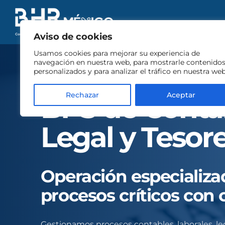
Aviso de cookies
Usamos cookies para mejorar su experiencia de
navegación en nuestra web, para mostrarle contenido
personalizados y para analizar el tráfico en nuestra web
BPS
BPS de Conta
Rechazar
Aceptar
Legal y Tesore
Operación especializa
procesos críticos con 
Gestionamos procesos contables, laborales, leg