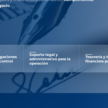
gocio
.
Soporte legal y
igaciones
Tesorería y 
administrativo para la
control
financiera p
operación