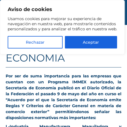
Aviso de cookies
Usamos cookies para mejorar su experiencia de
FACILIDADES IMMEX
navegación en nuestra web, para mostrarle contenidos
personalizados y para analizar el tráfico en nuestra web.
NUEVAS REGLAS DE
Rechazar
Aceptar
ECONOMÍA
Por ser de suma importancia para las empresas que
cuentan con un
Programa IMMEX
autorizado, la
Secretaría de Economía publicó en el
Diario Oficial de
la Federación
el pasado
9 de mayo
del año en curso el
“Acuerdo por el que la Secretaría de Economía emite
Reglas Y Criterios de Carácter General en materia de
comercio exterior” permitiéndonos señalar las
disposiciones normativas más importantes:
I.-Industria Manufacturera, Maquiladora y