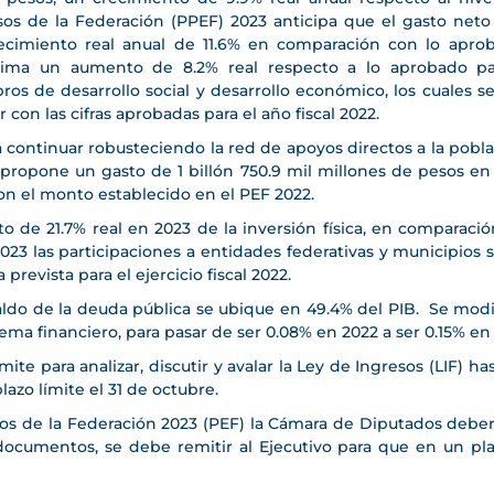
s de la Federación (PPEF) 2023 anticipa que el gasto neto
recimiento real anual de 11.6% en comparación con lo apro
ma un aumento de 8.2% real respecto a lo aprobado para
os de desarrollo social y desarrollo económico, los cuales s
con las cifras aprobadas para el año fiscal 2022.
a continuar robusteciendo la red de apoyos directos a la pobla
e propone un gasto de 1 billón 750.9 mil millones de pesos en
on el monto establecido en el PEF 2022.
o de 21.7% real en 2023 de la inversión física, en comparaci
23 las participaciones a entidades federativas y municipios s
a prevista para el ejercicio fiscal 2022.
saldo de la deuda pública se ubique en 49.4% del PIB. Se modif
ema financiero, para pasar de ser 0.08% en 2022 a ser 0.15% en
te para analizar, discutir y avalar la Ley de Ingresos (LIF) has
zo límite el 31 de octubre.
s de la Federación 2023 (PEF) la Cámara de Diputados deberá 
ocumentos, se debe remitir al Ejecutivo para que en un pl