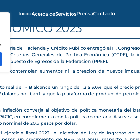
Inicio
Prensa
Contacto
Acerca de
Servicios
ONÓMICO 2023
s
.
cretaría de Hacienda y Crédito Público entregó al H. Congre
los Criterios Generales de Política Económica (CGPE), la i
 Presupuesto de Egresos de la Federación (PPEF).
 se contemplan aumentos ni la creación de nuevos impuest
o real del PIB alcance un rango de 1.2 a 3.0%, que el precio p
dólares por barril y que la plataforma de producción petrolera
inflación converja al objetivo de política monetaria del ba
ACIC, en complemento con la política monetaria. A su vez, se 
o nominal de 20.6 pesos por dólar.
jercicio fiscal 2023, la Iniciativa de Ley de Ingresos de l
e pesos, un crecimiento de 9.9% real anual respecto al nive