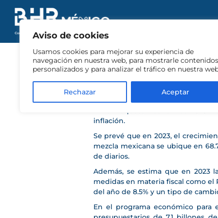
Aviso de cookies
PAQUETE EC
Usamos cookies para mejorar su experiencia de
navegación en nuestra web, para mostrarle contenido
personalizados y para analizar el tráfico en nuestra web
El 08 de septiembre de 2022, la Se
2023, el cual está compuesto por 
Rechazar
Aceptar
Federación (ILIF), y el Proyecto de
En el Paquete Económico 2023 no
inflación.
Se prevé que en 2023, el crecimient
mezcla mexicana se ubique en 68.7 
de diarios.
Además, se estima que en 2023 la 
medidas en materia fiscal como el P
del año de 8.5% y un tipo de cambi
En el programa económico para el e
presupuestarios de 7.1 billones d