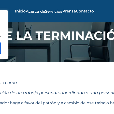
Inicio
Prensa
Contacto
Acerca de
Servicios
s
.
ine como:
tación de un trabajo personal subordinado a una person
jador haga a favor del patrón y a cambio de ese trabajo h